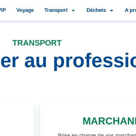
VIP
Voyage
Transport
Déchets
A pr
TRANSPORT
ier au professi
MARCHAN
Prise en charge de vos marcha