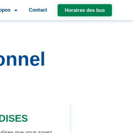
opos
Contact
Horaires des bus
onnel
DISES
ndises que vous soyez