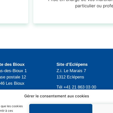
particulier ou prof
te des Bioux
Site d’Eclépens
s-des-Bioux 1
Z.i. Le Marais 7
se postale 12
1312 Eclépens
46 Les Bioux
Tél +41 21 863 03 00
l +41 21 845 15 25
Gérer le consentement aux cookies
fo@avj.ch
s que les cookies
ntir à ces