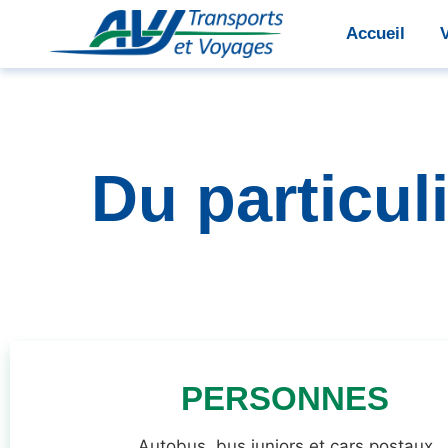
Accueil
Du particul
PERSONNES
Autobus, bus juniors et cars postaux